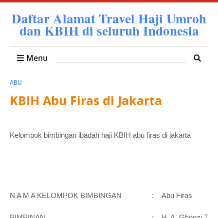
Daftar Alamat Travel Haji Umroh
dan KBIH di seluruh Indonesia
Menu
ABU
KBIH Abu Firas di Jakarta
Kelompok bimbingan ibadah haji KBIH abu firas di jakarta
N A M A KELOMPOK BIMBINGAN
:
Abu Firas
PIMPINAN
:
H. A. Ghoozi Thoh