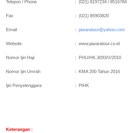
Telepon / Phone
:
(021) 8197234 / 8516784
Fax
:
(021) 85903820
Email
:
jawaratour@yahoo.com
Website
:
www.jawaratour.co.id
Nomor Ijin Haji
:
PHU/HK.3093/V/2010
Nomor Ijin Umrah
:
KMA 200 Tahun 2016
Ijin Penyelenggara
:
PIHK
Keterangan :