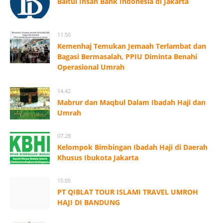
Baitul Ihsan Bank Indonesia di Jakarta
11.50
Kemenhaj Temukan Jemaah Terlambat dan
Bagasi Bermasalah, PPIU Diminta Benahi
Operasional Umrah
14.42
Mabrur dan Maqbul Dalam Ibadah Haji dan
Umrah
07.28
Kelompok Bimbingan Ibadah Haji di Daerah
Khusus Ibukota Jakarta
15.05
PT QIBLAT TOUR ISLAMI TRAVEL UMROH
HAJI DI BANDUNG