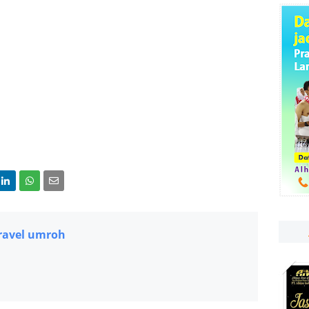
h
ravel umroh