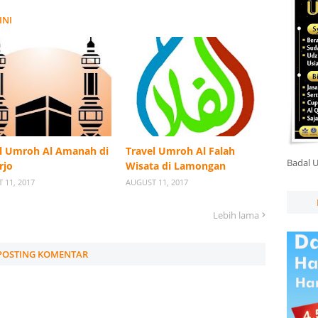
INI
l Umroh Al Amanah di
Travel Umroh Al Falah
Badal 
rjo
Wisata di Lamongan
 11, 2017
AUGUST 11, 2017
Lebih lama
POSTING KOMENTAR