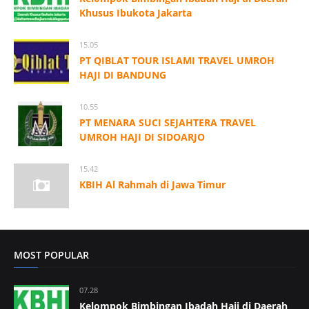
Khusus Ibukota Jakarta
15.05
PT QIBLAT TOUR ISLAMI TRAVEL UMROH
HAJI DI BANDUNG
10.55
PT MENARA SUCI SEJAHTERA TRAVEL
UMROH HAJI DI SIDOARJO
15.42
KBIH Al Rahmah di Jawa Timur
MOST POPULAR
07.28
Kelompok Bimbingan Ibadah Haji di Daerah