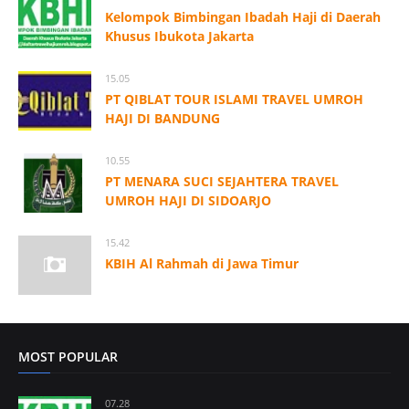
Kelompok Bimbingan Ibadah Haji di Daerah
Khusus Ibukota Jakarta
15.05
PT QIBLAT TOUR ISLAMI TRAVEL UMROH
HAJI DI BANDUNG
10.55
PT MENARA SUCI SEJAHTERA TRAVEL
UMROH HAJI DI SIDOARJO
15.42
KBIH Al Rahmah di Jawa Timur
MOST POPULAR
07.28