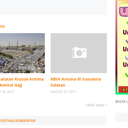
INI
Catatan Krusial Armina
KBIH Armina di Sumatera
 Amirul Hajj
Selatan
 24, 2017
AUGUST 07, 2017
BIAYA 
Lebih lama
POSTING KOMENTAR