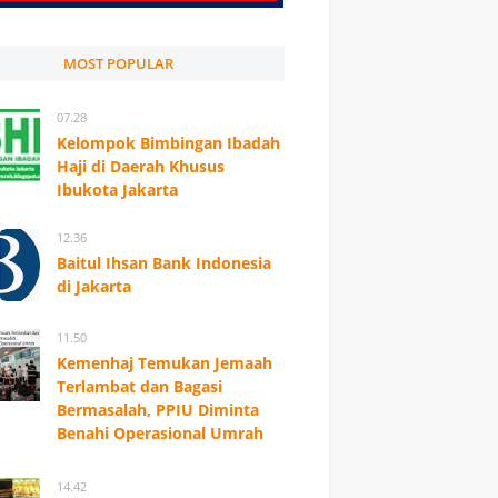
MOST POPULAR
07.28
Kelompok Bimbingan Ibadah
Haji di Daerah Khusus
Ibukota Jakarta
12.36
Baitul Ihsan Bank Indonesia
di Jakarta
11.50
Kemenhaj Temukan Jemaah
Terlambat dan Bagasi
Bermasalah, PPIU Diminta
Benahi Operasional Umrah
14.42