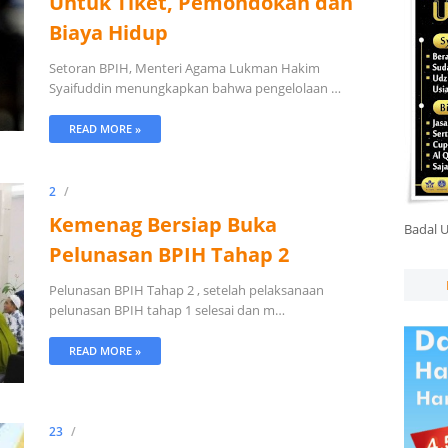
Untuk Tiket, Pemondokan dan
Biaya Hidup
Setoran BPIH, Menteri Agama Lukman Hakim
Syaifuddin menungkapkan bahwa pengelolaan …
READ MORE »
2
Kemenag Bersiap Buka
Badal 
Pelunasan BPIH Tahap 2
Pelunasan BPIH Tahap 2 , setelah pelaksanaan
pelunasan BPIH tahap 1 selesai dan m…
READ MORE »
23