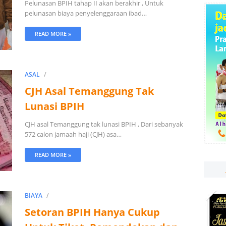
Pelunasan BPIH tahap II akan berakhir , Untuk
pelunasan biaya penyelenggaraan ibad…
READ MORE »
ASAL
CJH Asal Temanggung Tak
Lunasi BPIH
CJH asal Temanggung tak lunasi BPIH , Dari sebanyak
572 calon jamaah haji (CJH) asa…
READ MORE »
BIAYA
Setoran BPIH Hanya Cukup